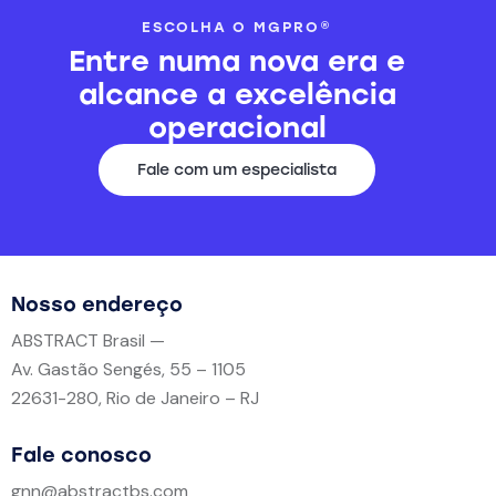
ESCOLHA O MGPRO®
Entre numa nova era e
alcance
a excelência
operacional
Fale com um especialista
Nosso endereço
ABSTRACT Brasil —
Av. Gastão Sengés, 55 – 1105
22631-280, Rio de Janeiro – RJ
Fale conosco
gnn@abstractbs.com