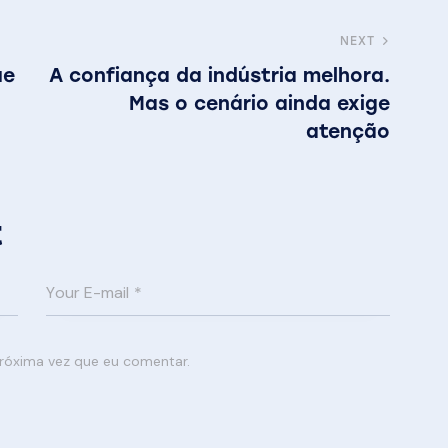
NEXT
ue
A confiança da indústria melhora.
Mas o cenário ainda exige
atenção
t
róxima vez que eu comentar.