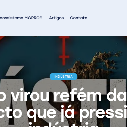
Ecossistema MGPRO®
Artigos
Contato
INDÚSTRIA
o virou refém da
to que já press