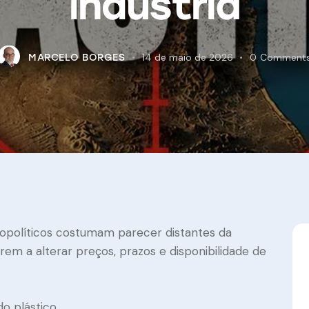
indústria
14 de maio de 2026
0
Comment
MARCELO BORGES
eopolíticos costumam parecer distantes da
arem a alterar preços, prazos e disponibilidade de
o plástico.