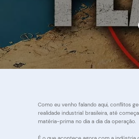
Como eu venho falando aqui, conflitos g
realidade industrial brasileira, até começ
matéria-prima no dia a dia da operação.
É o que acontece agora com a indústria d