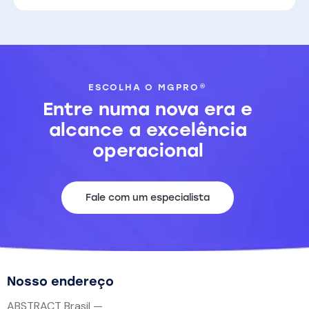
ESCOLHA O MGPRO®
Entre numa nova era e
alcance
a excelência
operacional
Fale com um especialista
Nosso endereço
ABSTRACT Brasil —